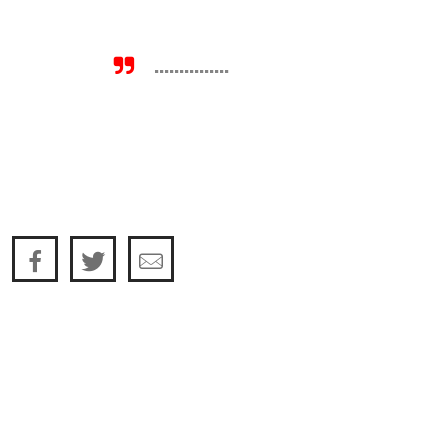
...............