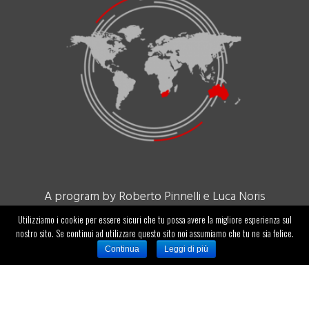
A program by Roberto Pinnelli e Luca Noris
Utilizziamo i cookie per essere sicuri che tu possa avere la migliore esperienza sul
ID-ENTITY SA
nostro sito. Se continui ad utilizzare questo sito noi assumiamo che tu ne sia felice.
Via Corti, 5 – Balerna 6828
Continua
Leggi di più
Info@identity.ch
Tel. +41 912083150