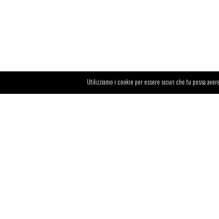
Utilizziamo i cookie per essere sicuri che tu possa avere
Avventura,
tecnologia al servizio dell’
agricoltur
ed esplorazione dei
grandi temi ambientali
del
nostro tempo. Questi sono gli ingredienti di
Xtractor
, ambizioso progetto di
giro del mond
in trattore
.
Copyright 2018 Xtractor Around The World® |
Policy