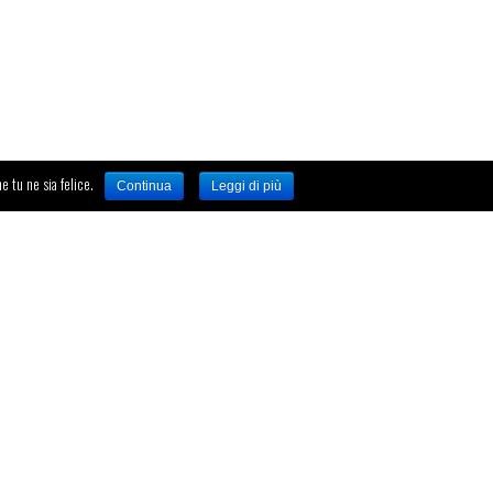
e tu ne sia felice.
Continua
Leggi di più
A program by Roberto Pinnelli e Luca Noris
ID-ENTITY SA
Via Corti, 5 – Balerna 6828
Info@identity.ch
Tel. +41 912083150