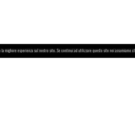
 la migliore esperienza sul nostro sito. Se continui ad utilizzare questo sito noi assumiamo ch
a
o