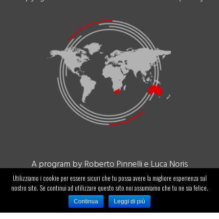
A program by Roberto Pinnelli e Luca Noris
Utilizziamo i cookie per essere sicuri che tu possa avere la migliore esperienza sul
nostro sito. Se continui ad utilizzare questo sito noi assumiamo che tu ne sia felice.
ID-ENTITY SA
Via Corti, 5 – Balerna 6828
Continua
Leggi di più
Info@identity.ch