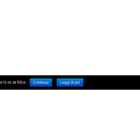
e tu ne sia felice.
Continua
Leggi di più
A program by Roberto Pinnelli e Luca Noris
ID-ENTITY SA
Via Corti, 5 – Balerna 6828
Info@identity.ch
Tel. +41 912083150