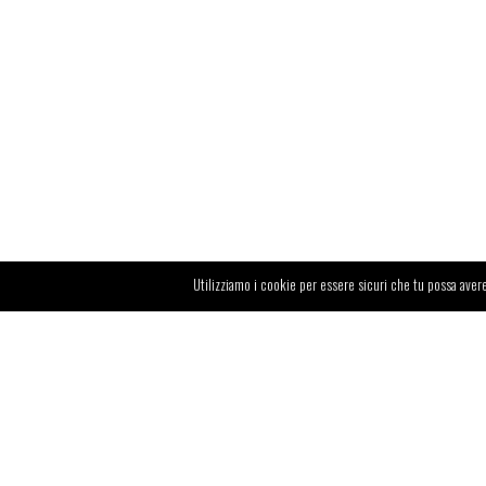
Utilizziamo i cookie per essere sicuri che tu possa avere
Avventura,
tecnologia al servizio dell’
agricoltur
ed esplorazione dei
grandi temi ambientali
del
nostro tempo. Questi sono gli ingredienti di