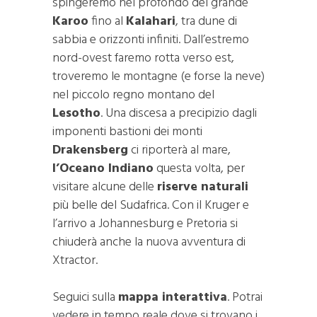
spingeremo nel profondo del grande
Karoo
fino al
Kalahari
, tra dune di
sabbia e orizzonti infiniti. Dall’estremo
nord-ovest faremo rotta verso est,
troveremo le montagne (e forse la neve)
nel piccolo regno montano del
Lesotho
. Una discesa a precipizio dagli
imponenti bastioni dei monti
Drakensberg
ci riporterà al mare,
l’Oceano Indiano
questa volta, per
visitare alcune delle
riserve naturali
più belle del Sudafrica. Con il Kruger e
l’arrivo a Johannesburg e Pretoria si
chiuderà anche la nuova avventura di
Xtractor.
Seguici sulla
mappa interattiva
. Potrai
vedere in tempo reale dove si trovano i