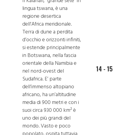
Il Kalahari, “grande sete” in
lingua tswana, è una
regione desertica
dell'Africa meridionale.
Terra di dune a perdita
d’occhio e orizzonti infiniti,
si estende principalmente
in Botswana, nella fascia
orientale della Namibia e
14 - 15
nel nord-ovest del
Sudafrica. E’ parte
dell’immenso altopiano
africano, ha un’altitudine
media di 900 metri e con i
suoi circa 930 000 km² è
uno dei più grandi del
mondo. Vasto e poco
popolato, ospita tuttavia