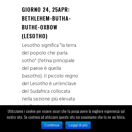
GIORNO 24, 25APR:
BETHLEHEM-BUTHA-
BUTHE-OXBOW
(LESOTHO)
Lesotho significa "la terra
del popolo che parla
sotho" (l'etnia principale
del paese è quella
basotho). Il piccolo regno
del Lesotho è un’enclave
del Sudafrica collocata
nella sezione più elevata
dei Drakensberg, la
24
Utilizziamo i cookie per essere sicuri che tu possa avere la migliore esperienza sul
principale catena
nostro sito. Se continui ad utilizzare questo sito noi assumiamo che tu ne sia felice.
montuosa dell'Africa
Continua
Leggi di più
meridionale. Poiché oltre