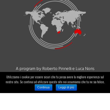
A program by Roberto Pinnelli e Luca Noris
Utilizziamo i cookie per essere sicuri che tu possa avere la migliore esperienza sul
ID-ENTITY SA
nostro sito. Se continui ad utilizzare questo sito noi assumiamo che tu ne sia felice.
Via Corti, 5 – Balerna 6828
Continua
Leggi di più
Info@identity.ch
Tel. +41 912083150